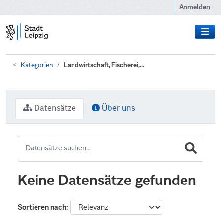
Zum Hauptinhalt wechseln
Anmelden
Kategorien
Landwirtschaft, Fischerei,...
Datensätze
Über uns
Keine Datensätze gefunden
Sortieren nach