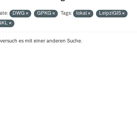
ate:
DWG
GPKG
Tags:
lokal
LeipziGIS
GKL
 versuch es mit einer anderen Suche.