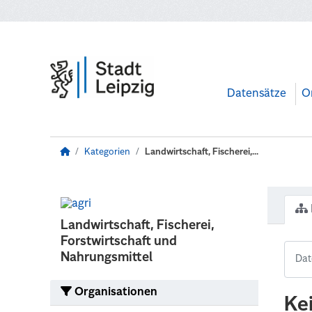
Zum Hauptinhalt wechseln
Datensätze
O
Kategorien
Landwirtschaft, Fischerei,...
Landwirtschaft, Fischerei,
Forstwirtschaft und
Nahrungsmittel
Organisationen
Ke