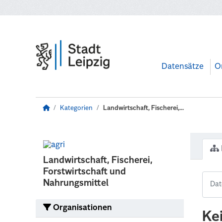
Zum Hauptinhalt wechseln
Datensätze
O
Kategorien
Landwirtschaft, Fischerei,...
Landwirtschaft, Fischerei,
Forstwirtschaft und
Nahrungsmittel
Organisationen
Ke