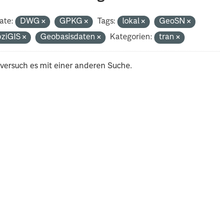
ate:
DWG
GPKG
Tags:
lokal
GeoSN
pziGIS
Geobasisdaten
Kategorien:
tran
 versuch es mit einer anderen Suche.