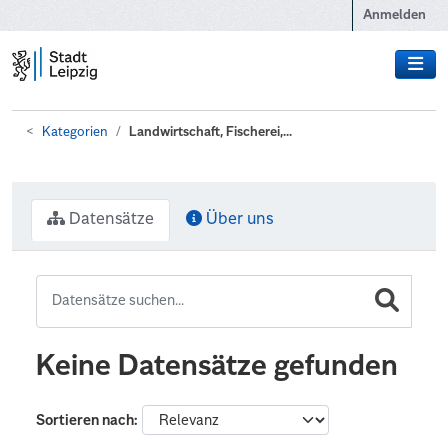
Zum Hauptinhalt wechseln
Anmelden
Kategorien
Landwirtschaft, Fischerei,...
Datensätze
Über uns
Keine Datensätze gefunden
Sortieren nach