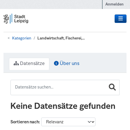
Zum Hauptinhalt wechseln
Anmelden
Kategorien
Landwirtschaft, Fischerei,...
Datensätze
Über uns
Keine Datensätze gefunden
Sortieren nach