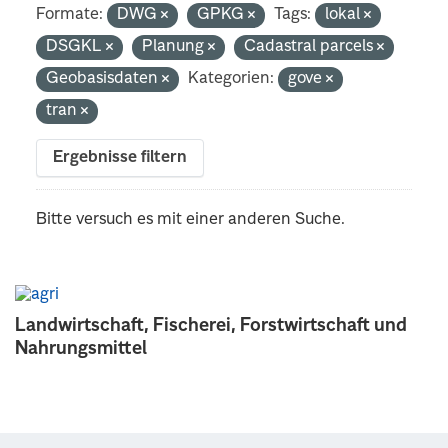
Formate:
DWG
GPKG
Tags:
lokal
DSGKL
Planung
Cadastral parcels
Geobasisdaten
Kategorien:
gove
tran
Ergebnisse filtern
Bitte versuch es mit einer anderen Suche.
Landwirtschaft, Fischerei, Forstwirtschaft und
Nahrungsmittel