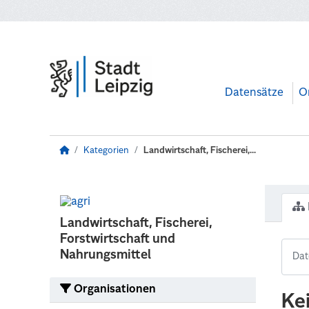
Zum Hauptinhalt wechseln
Datensätze
O
Kategorien
Landwirtschaft, Fischerei,...
Landwirtschaft, Fischerei,
Forstwirtschaft und
Nahrungsmittel
Organisationen
Ke