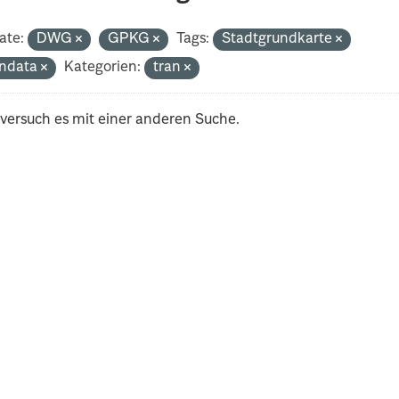
ate:
DWG
GPKG
Tags:
Stadtgrundkarte
ndata
Kategorien:
tran
 versuch es mit einer anderen Suche.