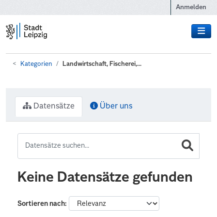
Zum Hauptinhalt wechseln
Anmelden
Kategorien
Landwirtschaft, Fischerei,...
Datensätze
Über uns
Keine Datensätze gefunden
Sortieren nach