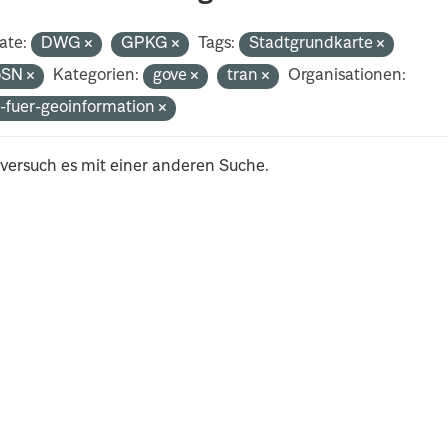
ate:
DWG
GPKG
Tags:
Stadtgrundkarte
oSN
Kategorien:
gove
tran
Organisationen:
-fuer-geoinformation
 versuch es mit einer anderen Suche.