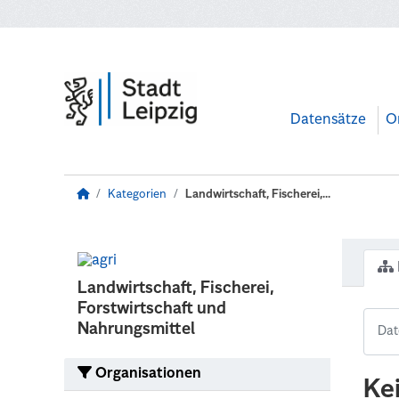
Zum Hauptinhalt wechseln
Datensätze
O
Kategorien
Landwirtschaft, Fischerei,...
Landwirtschaft, Fischerei,
Forstwirtschaft und
Nahrungsmittel
Organisationen
Ke