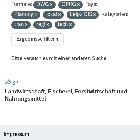
Formate:
DWG
GPKG
Tags:
Planung
lokal
LeipziGIS
Kategorien:
tran
regi
tech
Ergebnisse filtern
Bitte versuch es mit einer anderen Suche.
Landwirtschaft, Fischerei, Forstwirtschaft und
Nahrungsmittel
Impressum