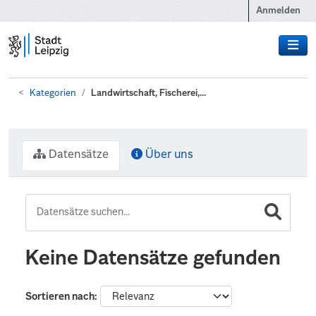
Zum Hauptinhalt wechseln
Anmelden
Kategorien
Landwirtschaft, Fischerei,...
Datensätze
Über uns
Keine Datensätze gefunden
Sortieren nach