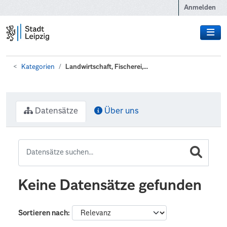
Zum Hauptinhalt wechseln
Anmelden
Kategorien
Landwirtschaft, Fischerei,...
Datensätze
Über uns
Keine Datensätze gefunden
Sortieren nach