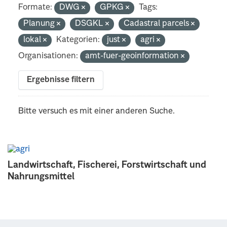
Formate:
DWG
GPKG
Tags:
Planung
DSGKL
Cadastral parcels
lokal
Kategorien:
just
agri
Organisationen:
amt-fuer-geoinformation
Ergebnisse filtern
Bitte versuch es mit einer anderen Suche.
Landwirtschaft, Fischerei, Forstwirtschaft und
Nahrungsmittel