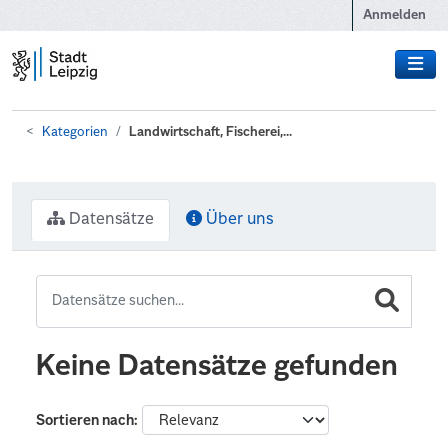
Zum Hauptinhalt wechseln
Anmelden
Kategorien
Landwirtschaft, Fischerei,...
Datensätze
Über uns
Keine Datensätze gefunden
Sortieren nach