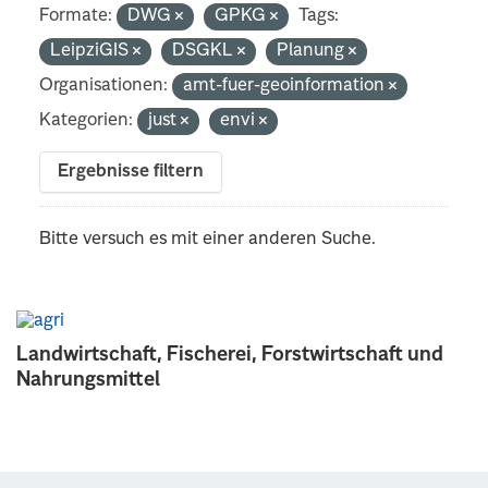
Formate:
DWG
GPKG
Tags:
LeipziGIS
DSGKL
Planung
Organisationen:
amt-fuer-geoinformation
Kategorien:
just
envi
Ergebnisse filtern
Bitte versuch es mit einer anderen Suche.
Landwirtschaft, Fischerei, Forstwirtschaft und
Nahrungsmittel