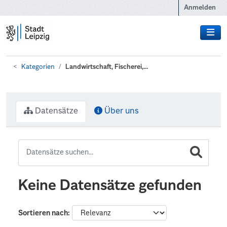
Zum Hauptinhalt wechseln
Anmelden
Kategorien
Landwirtschaft, Fischerei,...
Datensätze
Über uns
Keine Datensätze gefunden
Sortieren nach