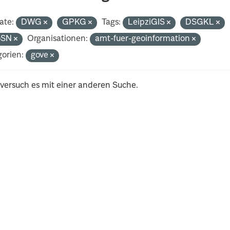
ate:
DWG
GPKG
Tags:
LeipziGIS
DSGKL
oSN
Organisationen:
amt-fuer-geoinformation
orien:
gove
 versuch es mit einer anderen Suche.