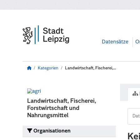
Zum Hauptinhalt wechseln
Datensätze
O
Kategorien
Landwirtschaft, Fischerei,...
Landwirtschaft, Fischerei,
Forstwirtschaft und
Nahrungsmittel
Organisationen
Ke