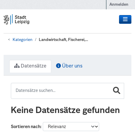
Zum Hauptinhalt wechseln
Anmelden
Kategorien
Landwirtschaft, Fischerei,...
Datensätze
Über uns
Keine Datensätze gefunden
Sortieren nach