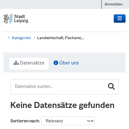
Zum Hauptinhalt wechseln
Anmelden
Kategorien
Landwirtschaft, Fischerei,...
Datensätze
Über uns
Keine Datensätze gefunden
Sortieren nach