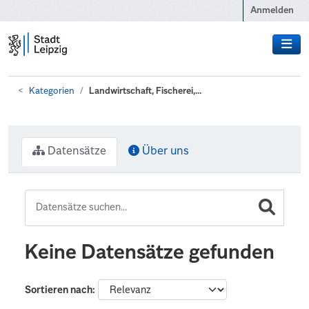
Zum Hauptinhalt wechseln
Anmelden
Kategorien
Landwirtschaft, Fischerei,...
Datensätze
Über uns
Keine Datensätze gefunden
Sortieren nach