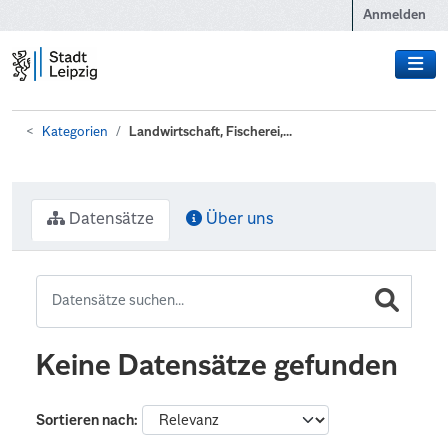
Zum Hauptinhalt wechseln
Anmelden
Kategorien
Landwirtschaft, Fischerei,...
Datensätze
Über uns
Keine Datensätze gefunden
Sortieren nach