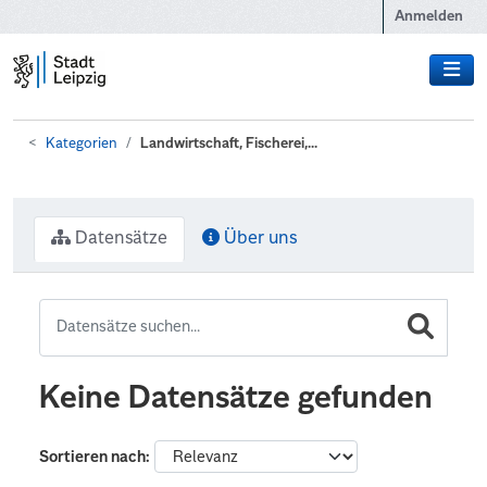
Zum Hauptinhalt wechseln
Anmelden
Kategorien
Landwirtschaft, Fischerei,...
Datensätze
Über uns
Keine Datensätze gefunden
Sortieren nach