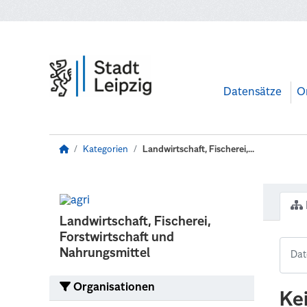
Zum Hauptinhalt wechseln
Datensätze
O
Kategorien
Landwirtschaft, Fischerei,...
Landwirtschaft, Fischerei,
Forstwirtschaft und
Nahrungsmittel
Organisationen
Ke