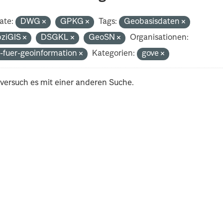
ate:
DWG
GPKG
Tags:
Geobasisdaten
pziGIS
DSGKL
GeoSN
Organisationen:
-fuer-geoinformation
Kategorien:
gove
 versuch es mit einer anderen Suche.