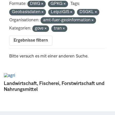
Formate:
DWG
GPKG
Tags:
Geobasisdaten
LeipziGIS
DSGKL
Organisationen:
amt-fuer-geoinformation
Kategorien:
gove
tran
Ergebnisse filtern
Bitte versuch es mit einer anderen Suche.
Landwirtschaft, Fischerei, Forstwirtschaft und
Nahrungsmittel