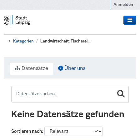
Zum Hauptinhalt wechseln
Anmelden
Kategorien
Landwirtschaft, Fischerei,...
Datensätze
Über uns
Keine Datensätze gefunden
Sortieren nach