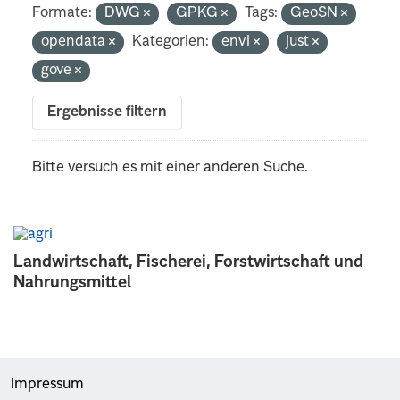
Formate:
DWG
GPKG
Tags:
GeoSN
opendata
Kategorien:
envi
just
gove
Ergebnisse filtern
Bitte versuch es mit einer anderen Suche.
Landwirtschaft, Fischerei, Forstwirtschaft und
Nahrungsmittel
Impressum