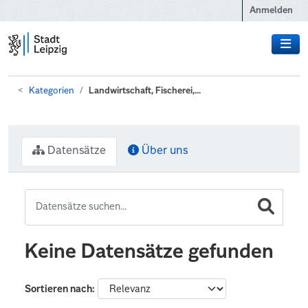
Zum Hauptinhalt wechseln
Anmelden
Kategorien
Landwirtschaft, Fischerei,...
Datensätze
Über uns
Keine Datensätze gefunden
Sortieren nach