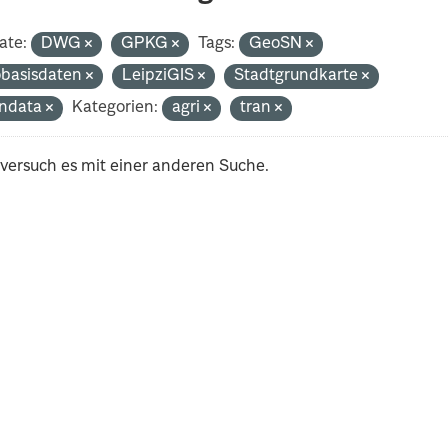
ate:
DWG
GPKG
Tags:
GeoSN
basisdaten
LeipziGIS
Stadtgrundkarte
ndata
Kategorien:
agri
tran
 versuch es mit einer anderen Suche.