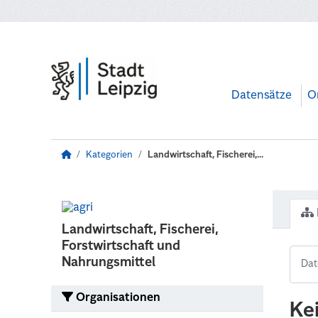
Zum Hauptinhalt wechseln
Datensätze
O
Kategorien
Landwirtschaft, Fischerei,...
Landwirtschaft, Fischerei,
Forstwirtschaft und
Nahrungsmittel
Organisationen
Ke