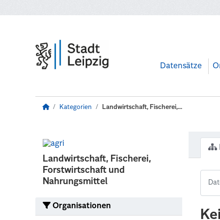
Zum Hauptinhalt wechseln
Datensätze
O
Kategorien
Landwirtschaft, Fischerei,...
Landwirtschaft, Fischerei,
Forstwirtschaft und
Nahrungsmittel
Organisationen
Ke