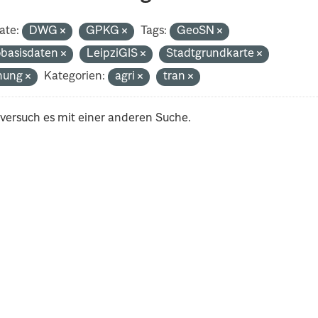
ate:
DWG
GPKG
Tags:
GeoSN
basisdaten
LeipziGIS
Stadtgrundkarte
nung
Kategorien:
agri
tran
 versuch es mit einer anderen Suche.