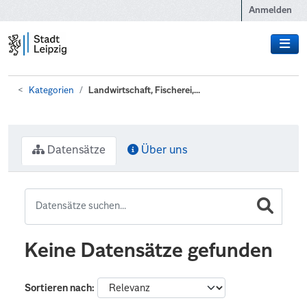
Zum Hauptinhalt wechseln
Anmelden
Kategorien
Landwirtschaft, Fischerei,...
Datensätze
Über uns
Keine Datensätze gefunden
Sortieren nach