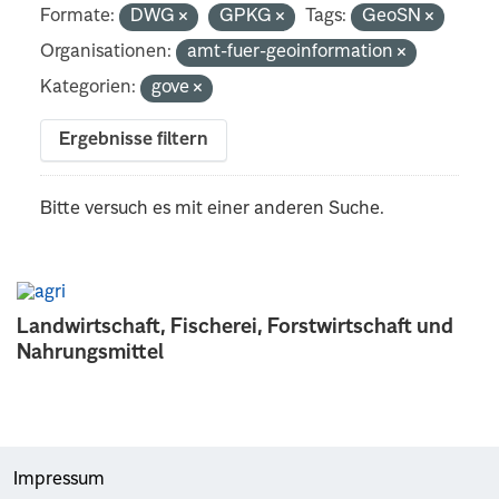
Formate:
DWG
GPKG
Tags:
GeoSN
Organisationen:
amt-fuer-geoinformation
Kategorien:
gove
Ergebnisse filtern
Bitte versuch es mit einer anderen Suche.
Landwirtschaft, Fischerei, Forstwirtschaft und
Nahrungsmittel
Impressum