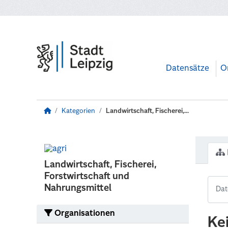
Zum Hauptinhalt wechseln
Datensätze
O
Kategorien
Landwirtschaft, Fischerei,...
Landwirtschaft, Fischerei,
Forstwirtschaft und
Nahrungsmittel
Organisationen
Ke