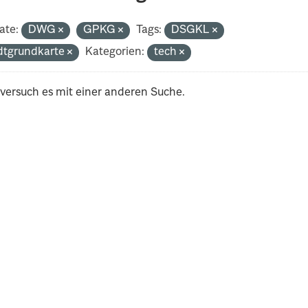
ate:
DWG
GPKG
Tags:
DSGKL
dtgrundkarte
Kategorien:
tech
 versuch es mit einer anderen Suche.