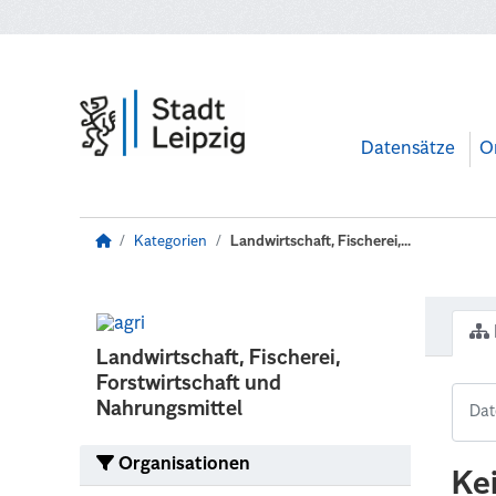
Zum Hauptinhalt wechseln
Datensätze
O
Kategorien
Landwirtschaft, Fischerei,...
Landwirtschaft, Fischerei,
Forstwirtschaft und
Nahrungsmittel
Organisationen
Ke