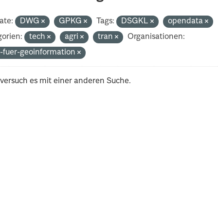
ate:
DWG
GPKG
Tags:
DSGKL
opendata
orien:
tech
agri
tran
Organisationen:
-fuer-geoinformation
 versuch es mit einer anderen Suche.