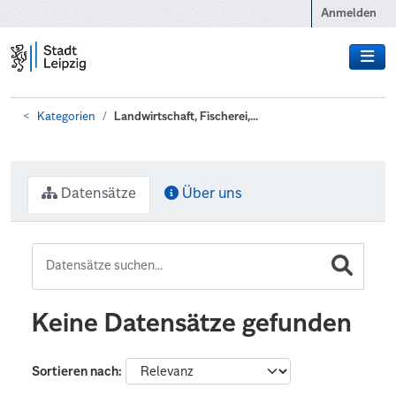
Zum Hauptinhalt wechseln
Anmelden
Kategorien
Landwirtschaft, Fischerei,...
Datensätze
Über uns
Keine Datensätze gefunden
Sortieren nach