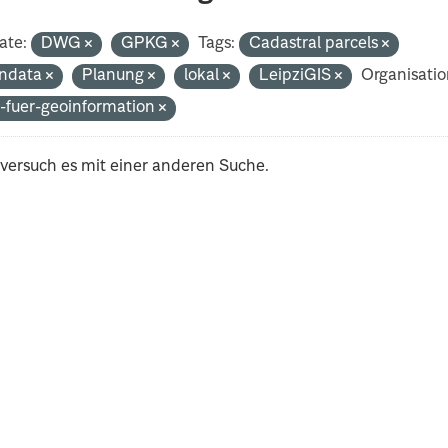
ate:
DWG
GPKG
Tags:
Cadastral parcels
ndata
Planung
lokal
LeipziGIS
Organisatio
-fuer-geoinformation
 versuch es mit einer anderen Suche.