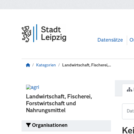
Zum Hauptinhalt wechseln
Datensätze
O
Kategorien
Landwirtschaft, Fischerei,...
Landwirtschaft, Fischerei,
Forstwirtschaft und
Nahrungsmittel
Organisationen
Ke