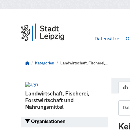
Zum Hauptinhalt wechseln
Datensätze
O
Kategorien
Landwirtschaft, Fischerei,...
Landwirtschaft, Fischerei,
Forstwirtschaft und
Nahrungsmittel
Organisationen
Ke