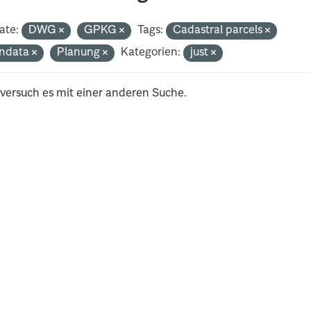
ate:
DWG
GPKG
Tags:
Cadastral parcels
ndata
Planung
Kategorien:
just
 versuch es mit einer anderen Suche.