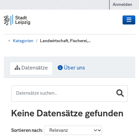
Zum Hauptinhalt wechseln
Anmelden
Kategorien
Landwirtschaft, Fischerei,...
Datensätze
Über uns
Keine Datensätze gefunden
Sortieren nach