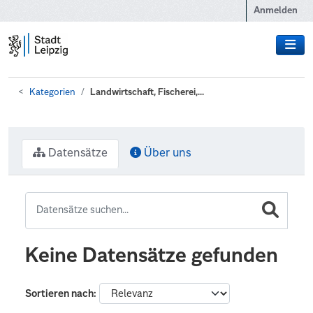
Zum Hauptinhalt wechseln
Anmelden
Kategorien
Landwirtschaft, Fischerei,...
Datensätze
Über uns
Keine Datensätze gefunden
Sortieren nach