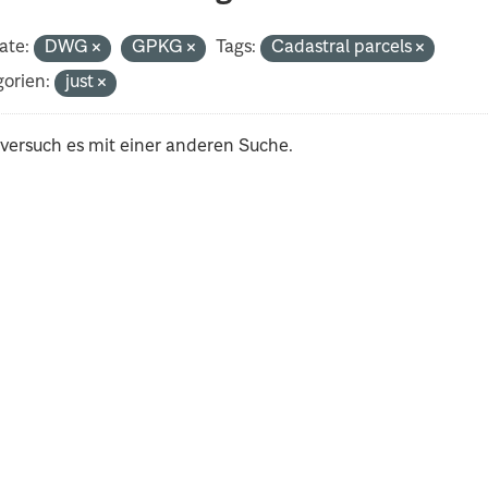
ate:
DWG
GPKG
Tags:
Cadastral parcels
orien:
just
 versuch es mit einer anderen Suche.