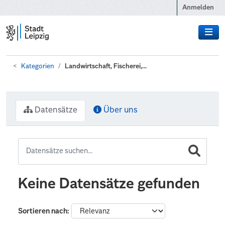
Zum Hauptinhalt wechseln
Anmelden
Kategorien
Landwirtschaft, Fischerei,...
Datensätze
Über uns
Keine Datensätze gefunden
Sortieren nach