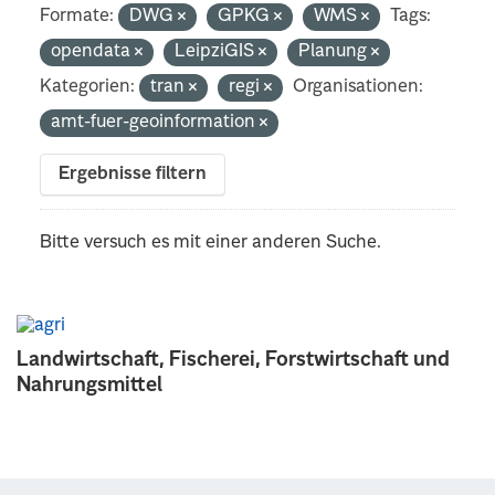
Formate:
DWG
GPKG
WMS
Tags:
opendata
LeipziGIS
Planung
Kategorien:
tran
regi
Organisationen:
amt-fuer-geoinformation
Ergebnisse filtern
Bitte versuch es mit einer anderen Suche.
Landwirtschaft, Fischerei, Forstwirtschaft und
Nahrungsmittel