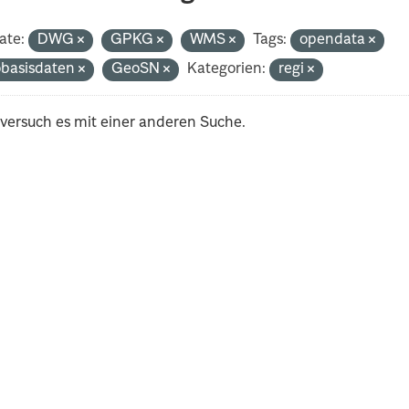
ate:
DWG
GPKG
WMS
Tags:
opendata
basisdaten
GeoSN
Kategorien:
regi
 versuch es mit einer anderen Suche.