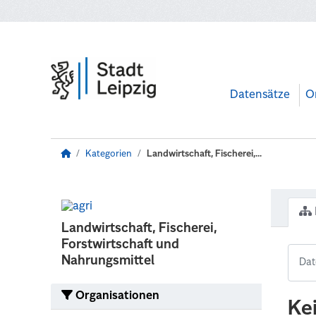
Zum Hauptinhalt wechseln
Datensätze
O
Kategorien
Landwirtschaft, Fischerei,...
Landwirtschaft, Fischerei,
Forstwirtschaft und
Nahrungsmittel
Organisationen
Ke