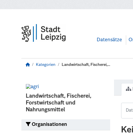
Zum Hauptinhalt wechseln
Datensätze
O
Kategorien
Landwirtschaft, Fischerei,...
Landwirtschaft, Fischerei,
Forstwirtschaft und
Nahrungsmittel
Organisationen
Ke