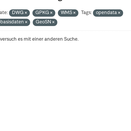
ate:
DWG
GPKG
WMS
Tags:
opendata
basisdaten
GeoSN
 versuch es mit einer anderen Suche.