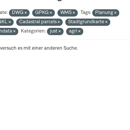
ate:
DWG
GPKG
WMS
Tags:
Planung
GKL
Cadastral parcels
Stadtgrundkarte
ndata
Kategorien:
just
agri
 versuch es mit einer anderen Suche.