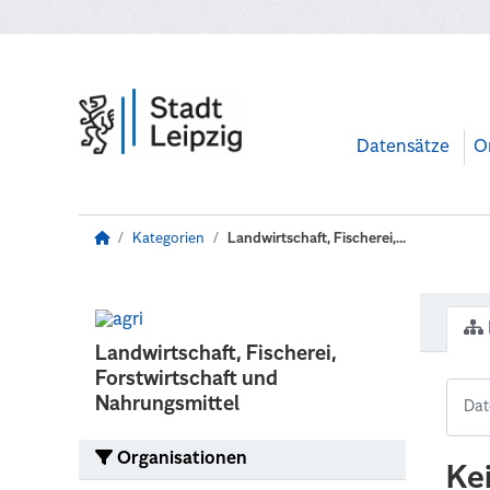
Zum Hauptinhalt wechseln
Datensätze
O
Kategorien
Landwirtschaft, Fischerei,...
Landwirtschaft, Fischerei,
Forstwirtschaft und
Nahrungsmittel
Organisationen
Ke