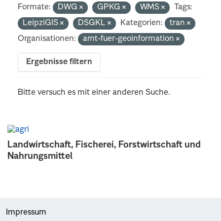
Formate:
DWG
GPKG
WMS
Tags:
LeipziGIS
DSGKL
Kategorien:
tran
Organisationen:
amt-fuer-geoinformation
Ergebnisse filtern
Bitte versuch es mit einer anderen Suche.
Landwirtschaft, Fischerei, Forstwirtschaft und
Nahrungsmittel
Impressum