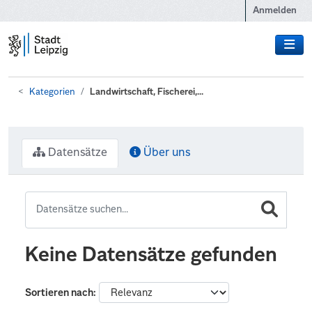
Zum Hauptinhalt wechseln
Anmelden
Kategorien
Landwirtschaft, Fischerei,...
Datensätze
Über uns
Keine Datensätze gefunden
Sortieren nach