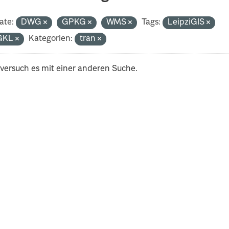
ate:
DWG
GPKG
WMS
Tags:
LeipziGIS
GKL
Kategorien:
tran
 versuch es mit einer anderen Suche.