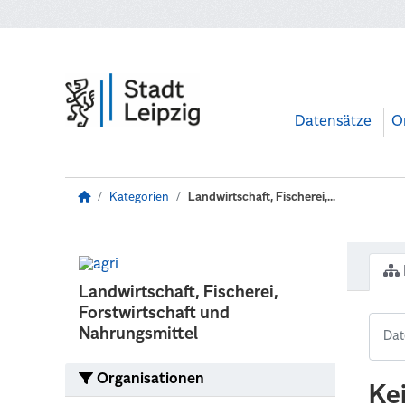
Zum Hauptinhalt wechseln
Datensätze
O
Kategorien
Landwirtschaft, Fischerei,...
Landwirtschaft, Fischerei,
Forstwirtschaft und
Nahrungsmittel
Organisationen
Ke