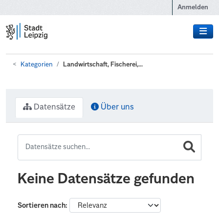
Zum Hauptinhalt wechseln
Anmelden
Kategorien
Landwirtschaft, Fischerei,...
Datensätze
Über uns
Keine Datensätze gefunden
Sortieren nach