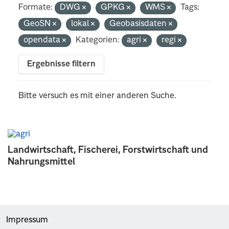
Formate:
DWG
GPKG
WMS
Tags:
GeoSN
lokal
Geobasisdaten
opendata
Kategorien:
agri
regi
Ergebnisse filtern
Bitte versuch es mit einer anderen Suche.
Landwirtschaft, Fischerei, Forstwirtschaft und
Nahrungsmittel
Impressum