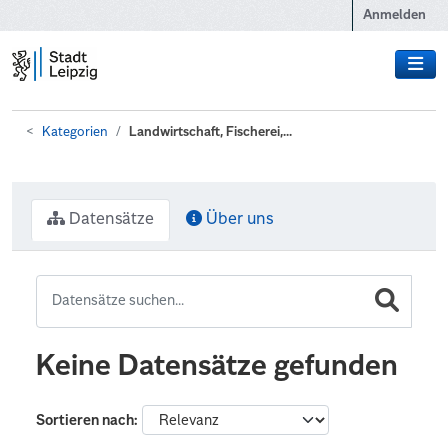
Zum Hauptinhalt wechseln
Anmelden
Kategorien
Landwirtschaft, Fischerei,...
Datensätze
Über uns
Keine Datensätze gefunden
Sortieren nach