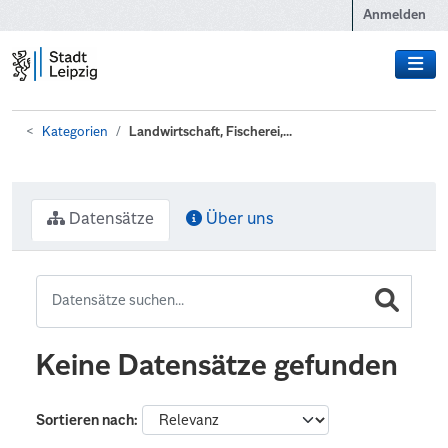
Zum Hauptinhalt wechseln
Anmelden
Kategorien
Landwirtschaft, Fischerei,...
Datensätze
Über uns
Keine Datensätze gefunden
Sortieren nach