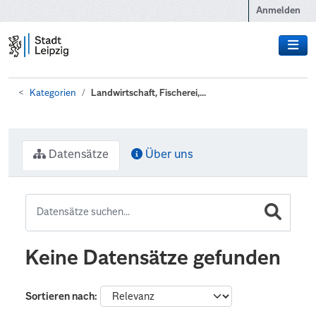
Zum Hauptinhalt wechseln
Anmelden
Kategorien
Landwirtschaft, Fischerei,...
Datensätze
Über uns
Keine Datensätze gefunden
Sortieren nach