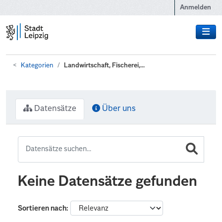
Zum Hauptinhalt wechseln
Anmelden
Kategorien
Landwirtschaft, Fischerei,...
Datensätze
Über uns
Keine Datensätze gefunden
Sortieren nach