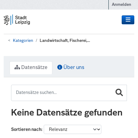
Zum Hauptinhalt wechseln
Anmelden
Kategorien
Landwirtschaft, Fischerei,...
Datensätze
Über uns
Keine Datensätze gefunden
Sortieren nach