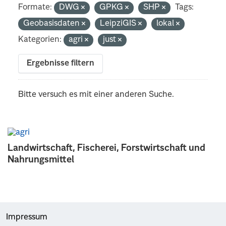
Formate:
DWG
GPKG
SHP
Tags:
Geobasisdaten
LeipziGIS
lokal
Kategorien:
agri
just
Ergebnisse filtern
Bitte versuch es mit einer anderen Suche.
Landwirtschaft, Fischerei, Forstwirtschaft und
Nahrungsmittel
Impressum