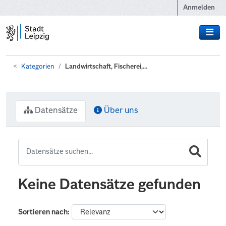
Zum Hauptinhalt wechseln
Anmelden
Kategorien
Landwirtschaft, Fischerei,...
Datensätze
Über uns
Keine Datensätze gefunden
Sortieren nach