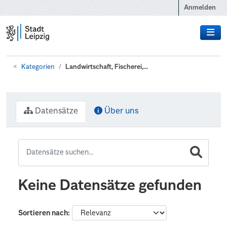
Zum Hauptinhalt wechseln
Anmelden
Kategorien
Landwirtschaft, Fischerei,...
Datensätze
Über uns
Keine Datensätze gefunden
Sortieren nach