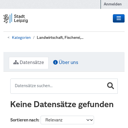
Zum Hauptinhalt wechseln
Anmelden
Kategorien
Landwirtschaft, Fischerei,...
Datensätze
Über uns
Keine Datensätze gefunden
Sortieren nach