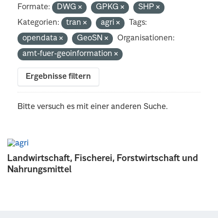
Formate:
DWG
GPKG
SHP
Kategorien:
tran
agri
Tags:
opendata
GeoSN
Organisationen:
amt-fuer-geoinformation
Ergebnisse filtern
Bitte versuch es mit einer anderen Suche.
Landwirtschaft, Fischerei, Forstwirtschaft und
Nahrungsmittel