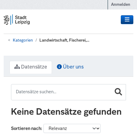
Zum Hauptinhalt wechseln
Anmelden
Kategorien
Landwirtschaft, Fischerei,...
Datensätze
Über uns
Keine Datensätze gefunden
Sortieren nach