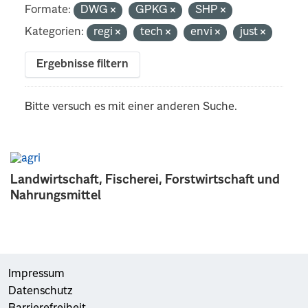
Formate:
DWG
GPKG
SHP
Kategorien:
regi
tech
envi
just
Ergebnisse filtern
Bitte versuch es mit einer anderen Suche.
Landwirtschaft, Fischerei, Forstwirtschaft und
Nahrungsmittel
Impressum
Datenschutz