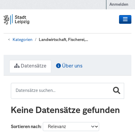
Zum Hauptinhalt wechseln
Anmelden
Kategorien
Landwirtschaft, Fischerei,...
Datensätze
Über uns
Keine Datensätze gefunden
Sortieren nach