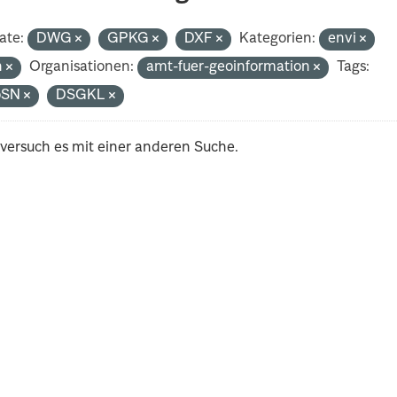
ate:
DWG
GPKG
DXF
Kategorien:
envi
h
Organisationen:
amt-fuer-geoinformation
Tags:
oSN
DSGKL
 versuch es mit einer anderen Suche.