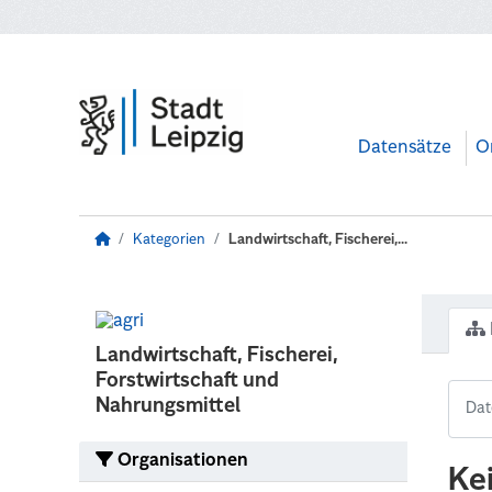
Zum Hauptinhalt wechseln
Datensätze
O
Kategorien
Landwirtschaft, Fischerei,...
Landwirtschaft, Fischerei,
Forstwirtschaft und
Nahrungsmittel
Organisationen
Ke